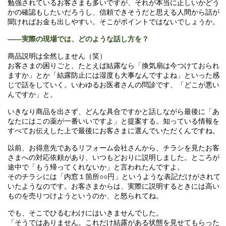
勉強されているお客さまも多いですが、それが本当に正しいかどう
かの確認もしたいだろうし、信頼できそうだと思える人間から話が
聞ければお金も出しやすい。そこがポイントではないでしょうか。
――実際の現場では、どのような話し方を？
商品説明は全然しません（笑）
お客さまの困りごと、たとえば結露なら「換気扇は今つけておられ
ますか」とか「結露防止には湿度も大事なんですよね」といった感
じで話をしていく。いわゆるお医者さんの問診です、「どこが悪い
んですか」と。
いきなり商品を出さず、どんな具合ですかと話しながら最後に「あ
なたにはこの薬が一番いいですよ」と提案する。知っている情報を
すべてお伝えした上で最後にお客さまに選んでいただくんですね。
以前、お得意先であるリフォーム会社さんから、チラシを見たお客
さまへの対応依頼があり、いつもどおりに説明しました。ところが
途中で「もう帰ってくれないか」と言われたんですよ。
そのチラシには「内窓１箇所○○円」というような表記だけがされて
いたようなのです。お客さまからは、実際に説明するときには高い
ものを売りつけようというのか、と怒られてね。
でも、そこでひるむわけにはいきませんでした。
「そうではありません。これだけ結露がある状態を見せてもらった