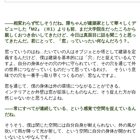
――相変わらず忙しそうだね。隈ちゃんが建築家として華々しくデ
ビューした『M2』（※1）よりも前、まだ大学院生だったころから
親しくおつき合いしてきたけど、今日は真面目に話を聞こうと思っ
てきたんだ。君にとって、「窓」っていったい何なんだろう？。
窓っていうのはね…たいていの人はオブジェとか塔として建築を定
義するんだけど、僕は建築を基本的には「穴」だと捉えているんで
すよ。自分の身体がその穴の中に守られていて、その穴を通じて外
の世界につながっていくものだって思っているわけ。 そういう意
味での穴を一番手っ取り早くつくるのが、窓なんですよ。
窓を通じて、僕の身体は外の環境につながることができる。
インテリアとか外壁は窓が拡張したものなんだ。そう捉えた方が自
然じゃないかと思うんだよね。
――常にすべてが連続している、という感覚で空間を捉えているん
だね。
そうそう。僕は閉じた空間には自分自身が耐えられない。外の風が
吹いて雨が降って光が射して、という空間に自分の身体が開かれて
いないといやなんです。