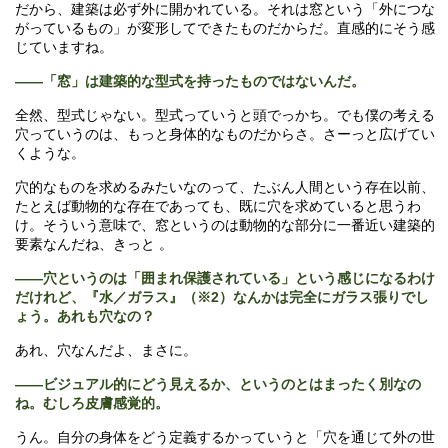
だから、建築は必ず外に開かれている。それは窓という「外につな
がっているもの」が変形してできたものだからだ。直感的にそう感
じていますね。
――「窓」は建築的な型式を持ったものではないんだ。
全然、型式じゃない。型式っていうと頭でっかち。でも僕の考える
穴っていうのは、もっと身体的なものだからさ。さーっと広げてい
くような。
穴的なものを求めるみたいなのって、たぶん人間という存在以前、
たとえば動物的な存在であっても、既に穴を求めていると思うわ
け。そういう意味で、窓というのは動物的な部分に一番近い建築的
要素なんだね、きっと 。
――穴というのは「囲まれ保護されている」という感じになるわけ
だけれど、『水／ガラス』（※2）なんかは完全にガラス張りでし
ょう。あれも穴なの？
あれ、穴なんだよ、まさに。
――ビジュアル的にどう見えるか、というのとはまったく別なの
ね。むしろ皮膚感覚的。
うん。自分の身体をどう定義するかっていうと「穴を通じて外の世