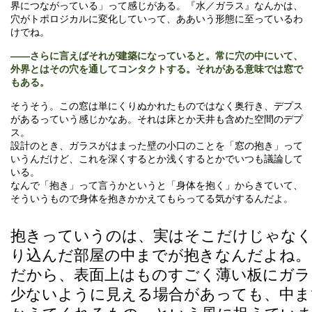
界につながっている」って感じがある。『水／ガラス』なんかは、
穴がトポロジカルに変化していって、ああいう形態に至っているわ
けでね。
――さらに言えばそれが建築になっていると。常に穴の中にいて、
外界とはその穴を通してコンタクトする。それがある意味では窓で
もある。
そうそう。この窓は単にくりぬかれたものではなく奥行き、デプス
があるっていう感じかなあ。それは床とか天井も含めた空間のデプ
ス。
設計のとき、ガラスがはまった壁の小口のことを「窓の抱き」って
いうんだけど、これを深くするとか浅くするとかでいつも議論して
いる。
なんで「抱き」って言うかというと「身体を抱く」からきていて、
そういうもので身体を抱きかかえてもらってる気がするんだよ。
抱きっていうのは、実はそこだけじゃなく
り込んだ部屋の中までが抱きなんだよね。
だから、表面上はものすごく薄い板にガラ
少ないように見える場合があっても、中ま