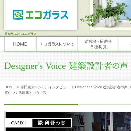
窓ガラスならエコガラス
HOME
>
専門家スペシャルインタビュー
>
Designer’s Voice 建築設計者の声
窓がつくる建築という「穴」