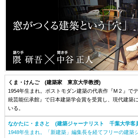
くま・けんご (建築家 東京大学教授)
1954年生まれ。ポストモダン建築の代表作『M２』で
統芸能伝承館』で日本建築学会賞を受賞し、現代建築
いる。
なかたに・まさと (建築ジャーナリスト 千葉大学客員
1948年生まれ。「新建築」編集長を経てフリーの建築