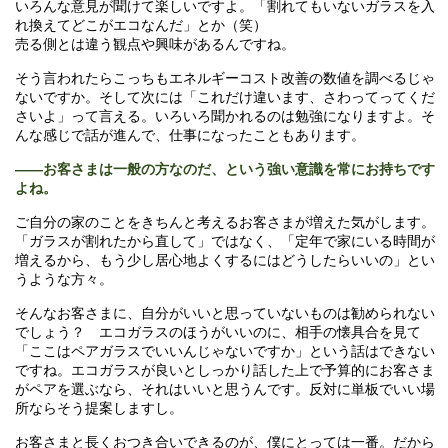
いろんな意見が聞けて楽しいですよ。「割れてもいないガラスを入
れ換えてどこがエコなんだ」とか（笑）
売る側とは違う観点や興味があるんですね。
そう言われたらこっちもエネルギーコスト改善の数値を調べるじゃ
ないですか。そして次には「これだけ違います、さわってってくだ
さいよ」って言える。いろいろ聞かれるのは勉強になりますよ。そ
んな感じで話が進んで、仕事になったこともあります。
――
お客さまは一般の方なのだ、という強い意識を常にお持ちです
よね。
ご自分の家のことをきちんと考えるお客さまが増えた気がします。
「ガラスが割れたから直して」ではなく、「定年で家にいる時間が
増えるから、もう少し居心地よくするにはどうしたらいいの」とい
うような方々。
そんなお客さまに、自分がいいと思っていないものは勧められない
でしょう？ エコガラスのほうがいいのに、相手の懐具合を見て
「ここはペアガラスでいいんじゃないですか」という話はできない
ですね。エコガラスが良いとしっかり話した上で予算的にお客さま
がペアを選ぶなら、それはいいと思うんです。反対に単板でいい場
所ならそう提案しますし。
お客さまと長くおつき合いできるのが、僕にとっては一番。だから