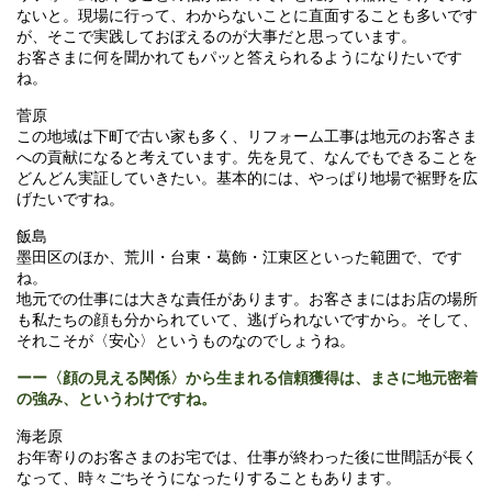
ないと。現場に行って、わからないことに直面することも多いです
が、そこで実践しておぼえるのが大事だと思っています。
お客さまに何を聞かれてもパッと答えられるようになりたいです
ね。
菅原
この地域は下町で古い家も多く、リフォーム工事は地元のお客さま
への貢献になると考えています。先を見て、なんでもできることを
どんどん実証していきたい。基本的には、やっぱり地場で裾野を広
げたいですね。
飯島
墨田区のほか、荒川・台東・葛飾・江東区といった範囲で、です
ね。
地元での仕事には大きな責任があります。お客さまにはお店の場所
も私たちの顔も分かられていて、逃げられないですから。そして、
それこそが〈安心〉というものなのでしょうね。
ーー〈顔の見える関係〉から生まれる信頼獲得は、まさに地元密着
の強み、というわけですね。
海老原
お年寄りのお客さまのお宅では、仕事が終わった後に世間話が長く
なって、時々ごちそうになったりすることもあります。