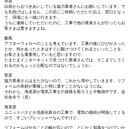
菅原
以前からおつきあいしている協力業者さんにお願いしています。で
も丸投げはしません。この店にご依頼いただいた以上、窓口となっ
て、現場にも一緒に行きます。
うちに連絡していただいたのに、工事で他の業者さんが行ったらお
客さまは驚きますよね。
飯島
アフターフォローのことも考えています。工事の後にひびが入った
とか、何かあったときはすぐに駆けつけてくれるといったことを、
お客さまも重要視していると思いますので。
たまたまインターネットで見つけた業者さんでは、そこまでしてく
れるのかちょっと心配なのではないでしょうか。
菅原
協力業者さんはまだ少ないので、これから増やしていきます。リフ
ォームの依頼が重複した時に逃すことがないようにね。
それから、海老原が電気工事士の資格を取ろうと今勉強中です。会
社命令で（笑）
海老原
ユニットバスとか洗面化粧台の工事で、電気の接続が関係してくる
ので…すごいプレッシャーなんですけど。
リフォームはやることの幅が広いので、とにかく知識をつけていか