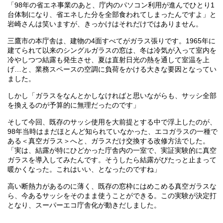
「98年の省エネ事業のあと、庁内のパソコン利用が進んでひとり1
台体制になり、省エネした分を全部食われてしまったんですよ」と
岩崎さんは笑いますが、きっかけはそれだけではありません。
三鷹市の本庁舎は、建物の4面すべてがガラス張りです。1965年に
建てられて以来のシングルガラスの窓は、冬は冷気が入って室内を
冷やしつつ結露も発生させ、夏は直射日光の熱を通して室温を上
げ…と、業務スペースの空調に負荷をかける大きな要因となってい
ました。
しかし「ガラスをなんとかしなければと思いながらも、サッシ全部
を換えるのが予算的に無理だったのです」
そして今回、既存のサッシ使用を大前提とする中で浮上したのが、
98年当時はまだほとんど知られていなかった、エコガラスの一種で
ある＜真空ガラス＞へと、ガラスだけ交換する改修方法でした。
「実は、結露が特にひどかった庁舎内の一室で、実証実験的に真空
ガラスを導入してみたんです。そうしたら結露がぴたっと止まって
暖かくなった。これはいい、となったのですね」
高い断熱力があるのに薄く、既存の窓枠にはめこめる真空ガラスな
ら、今あるサッシをそのまま使うことができる。この実験が決定打
となり、スーパーエコ庁舎化が動きだしました。