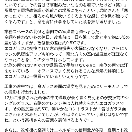
ないですよ。その昔は防寒服みたいなものを着ていたけど（笑）」
所属する環境政策課が以前この場所にあったという岩崎さんも「寒
かったですよ。後ろから風が吹いてくるような感じで冷気が漂って
くるんです」と、窓を背に仕事をしていた頃を振り返りました。
業務スペースの北側と南側での室温差も調べました。
空調を使わない冬の休日、改修前は一日を通して北と南で約2.5℃の
差がありますが、改修後の差は約0.5℃です。
エコガラスに交換されて窓の熱損失が大幅に少なくなり、さらにサ
ッシの気密性アップも加わって、南北方向の室内温度差がほぼなく
なったことを、このグラフは示しています。
北側の席ではひざかけや足温器が手放せないのに、南側の席では汗
をかいている… オフィスでよく見られるこんな風景の解消にも、
エコガラスは一役買っているといえそうです。
工事の途中では、窓ガラス表面の温度を見るためにサーモカメラで
の撮影も行われました。
12月に撮影された画像の中で温度が低く青く見えるのが交換前のシ
ングルガラス。右隣のオレンジ色は入れ替えられたエコガラスで
す。その温度差は約5℃。鮮やかなコントラストが「昔はガラス面
にさわると氷みたいでしたが、今は冷たいっていう感じはないです
ね」という髙橋さんの言葉を裏付けるようです。
さらに、改修後の空調向けエネルギーの使用量が冬期・夏期とも改