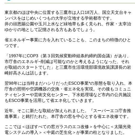
東京都のほぼ中央に位置する三鷹市は人口18万人、国立天文台キャ
ンパスをはじめいくつもの大学が立地する学術都市です。
井の頭恩賜公園や玉川上水など緑地帯も多く見られ、作家・太宰治
ゆかりの地として記憶される方もあるでしょう。
省エネルギー事業に力を入れていることも、このまちの特徴のひと
つです。
「1997年にCOP3（第３回気候変動枠組条約締約国会議）があり、
市庁舎のエネルギ−削減は可能なのかと考えるようになった、それ
が取組のスタートでした」と三鷹市生活環境部環境政策課課長の岩
崎好高さんは話します。
翌98年には当時まだハシリだったESCO事業*の形態を取り入れ、本
庁舎の照明や空調機器の交換・省エネ化を実現。その後もコミュニ
ティセンターや芸術文化センター、下水処理場など市内の公共施設
もESCO事業を活用して省エネ化していきます。
近年、そこに新たな取組が加えられました。『スーパーエコ庁舎推
進事業』と銘打たれた、本庁舎の窓を中心とする省エネ改修です。
ここでは＜ほぼすべての窓ガラスのエコ改修＞を中心に＜太陽光発
電システムの導入＞＜中庭の芝生化＞が事業の柱となりました。