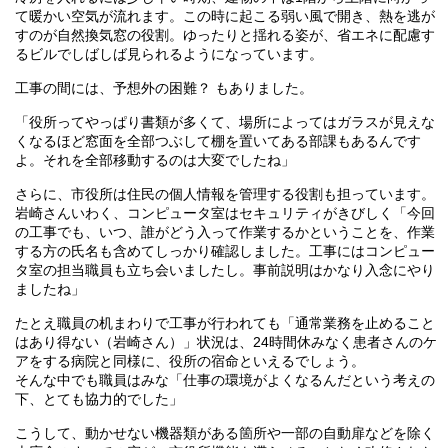
て暖かい空気が流れます。この時に起こる弱い風で開き、熱を逃が
すのが自然換気窓の役割。ゆったりと揺れる姿が、省エネに配慮す
るビルでしばしば見られるようになっています。
工事の間には、予想外の困難？ もありました。
「役所ってやっぱり書類が多くて、場所によってはガラスが見えな
くなるほど窓面を全部つぶして棚を置いてある部課もあるんです
よ。それを全部移動するのは大変でしたね」
さらに、市役所は住民の個人情報を管理する役割も担っています。
岩崎さんいわく、コンピュータ室はセキュリティがきびしく「今回
の工事でも、いつ、誰がどう入って作業するかということを、作業
する方の氏名も含めてしっかり確認しました。工事にはコンピュー
タ室の担当職員も立ち会いましたし。事前説明はかなり入念にやり
ましたね」
たとえ職員の机まわりで工事が行われても「通常業務を止めること
はあり得ない（岩崎さん）」状況は、24時間休みなく患者さんのケ
アをする病院と同様に、役所の宿命といえるでしょう。
そんな中でも職員はみな「仕事の環境がよくなるんだという考えの
下、とても協力的でした」
こうして、動かせない機器類がある箇所や一部の自動扉などを除く