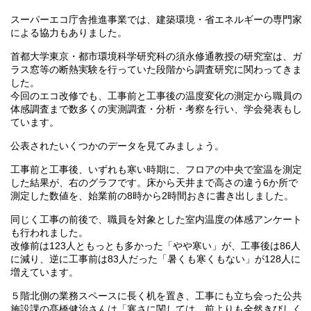
スーパーエコ庁舎推進事業では、建築環境・省エネルギーの専門家
による協力もありました。
首都大学東京・都市環境科学研究科の須永修通教授の研究室は、ガ
ラス窓等の断熱実験を行っていた段階から調査研究に関わってきま
した。
今回のエコ改修でも、工事前と工事後の温度変化の測定から職員の
体感調査まで数多くの実測調査・分析・考察を行い、学会発表もし
ています。
公表されたいくつかのデータを見てみましょう。
工事前と工事後、いずれも寒い時期に、フロアの中央で室温を測定
した結果が、右のグラフです。床から天井まで高さの違う6か所で
測定した数値を、始業前の8時から2時間おきに書き出しました。
同じく工事の前後で、職員を対象とした室内温度の体感アンケート
も行われました。
改修前は123人ともっとも多かった「やや寒い」が、工事後は86人
に減り、逆に工事前は83人だった「暑くも寒くもない」が128人に
増えています。
５階北側の業務スペースに長く机を置き、工事にも立ち会った公共
施設課の髙橋健治さんは「寒さに関しては、前よりも全然きびしく