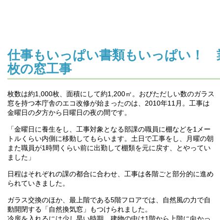
仕事もいっぱい書類もいっぱい！ 業
枚の窓工事
枚数は約1,000枚、面積にして約1,200㎡。おびただしい数のガラス
窓を持つ本庁舎のエコ改修が始まったのは、2010年11月。工事は
金曜日の夕方から日曜日の夜の間です。
「金曜日に養生をし、工事対象となる部課の職員に棚などを1メー
トルくらい内側に移動してもらいます。土日で工事をし、月曜の朝
また職員が1時間くらい前に出勤して棚類を元に戻す、とやってい
ました」
日程はそれぞれの課の都合に合わせ、工事は各階ごと部分的に進め
られていきました。
ガラス交換のほか、最上階である5階フロアでは、自然風の力で自
動開閉する「自然換気窓」もつけられました。
冷房を入れるには少し早い時期、建物の中は1階から上階に向かっ