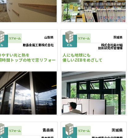
山梨県
茨城県
敷島金属工業株式会社
株式会社奥村組
技術研究所管理棟
きやすい光と熱を
人にも地球にも
照時間トップの地で窓リフォー
優しいZEBをめざして
青森県
茨城県
青森県庁
龍ケ崎市立中央図書館