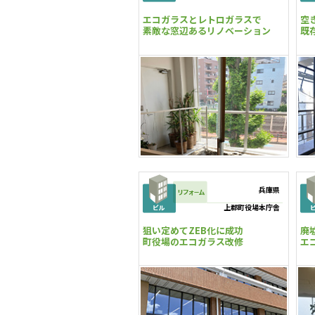
エコガラスとレトロガラスで
空
素敵な窓辺あるリノベーション
既
兵庫県
上郡町役場本庁舎
狙い定めてZEB化に成功
廃
町役場のエコガラス改修
エ