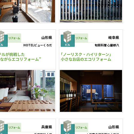
山形県
岐阜県
HOTELビューくろだ
旬菜料理 心屋郡八
テルが挑戦した
｢ノーリスク・ハイリターン」
居ながらエコリフォーム”
小さなお店のエコリフォーム
兵庫県
山形県