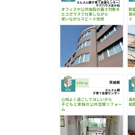
さんさん館子育て支援センター/
ケアハウスあかね
オフィスや公共施設の暑さ対策を
耐
エコガラスで仕事しながら
築
使いながらスピード改修
ぐ
茨城県
さんさん館
子育て支援センター
心地よく過ごしてほしいから
長
子どもと家族の公共空間リフォー
結
ム