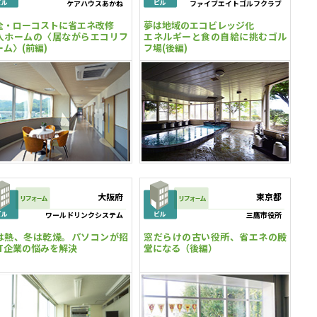
ケアハウスあかね
ファイブエイトゴルフクラブ
全・ローコストに省エネ改修
夢は地域のエコビレッジ化
人ホームの〈居ながらエコリフ
エネルギーと食の自給に挑むゴル
ーム〉(前編)
フ場(後編)
大阪府
東京都
ワールドリンクシステム
三鷹市役所
は熱、冬は乾燥。パソコンが招
窓だらけの古い役所、省エネの殿
IT企業の悩みを解決
堂になる（後編）