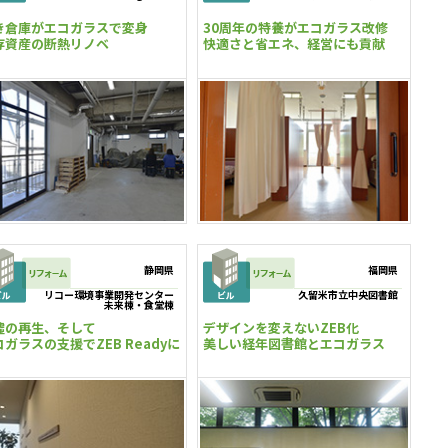
き倉庫がエコガラスで変身
30周年の特養がエコガラス改修
存資産の断熱リノベ
快適さと省エネ、経営にも貢献
静岡県
福岡県
リコー環境事業開発センター
久留米市立中央図書館
未来棟・食堂棟
墟の再生、そして
デザインを変えないZEB化
コガラスの支援でZEB Readyに
美しい経年図書館とエコガラス