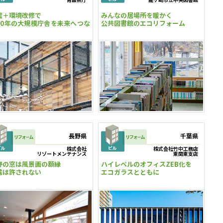
震＋環境改修で
みんなの居場所を暖かく
60年の大規模庁舎を未来へつな
公共図書館のエコリフォーム
長野県
千葉県
株式会社
株式会社竹中工務店
リゾートメンテナンス
東関東支店
野の窓は風景画の額縁
ハイレベルのオフィスZEB化を
露は許されない
エコガラスとともに