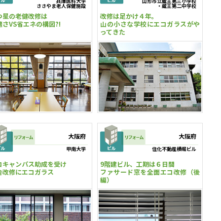
兵庫医科大学
山形市立蔵王第三小学校
ささやま老人保健施設
・蔵王第二中学校
つ星の老健改修は
改修は足かけ４年。
適さVS省エネの構図?!
山の小さな学校にエコガラスがや
ってきた
大阪府
大阪府
甲南大学
住化不動産横堀ビル
コキャンパス助成を受け
9階建ビル、工期は６日間
舎改修にエコガラス
ファサード窓を全面エコ改修（後
編）