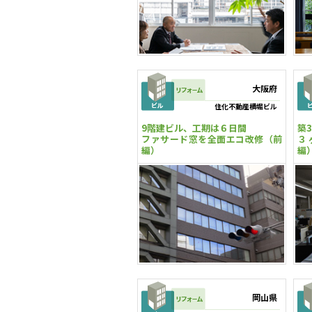
大阪府
住化不動産横堀ビル
9階建ビル、工期は６日間
築
ファサード窓を全面エコ改修（前
３
編）
編
岡山県