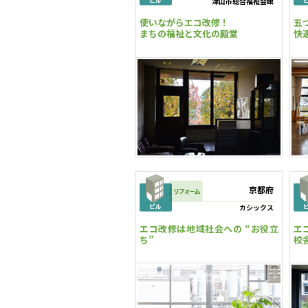
津山市総合福祉会館
使いながらエコ改修！
五
まちの福祉と文化の殿堂
快
京都府
カシックス
エコ改修は地域社会への “お役立
エ
ち”
校