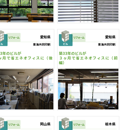
愛知県
愛知県
東海共同印刷
東海共同印刷
33年のビルが
築33年のビルが
ヶ月で省エネオフィスに（後
３ヶ月で省エネオフィスに（前
）
編）
岡山県
栃木県