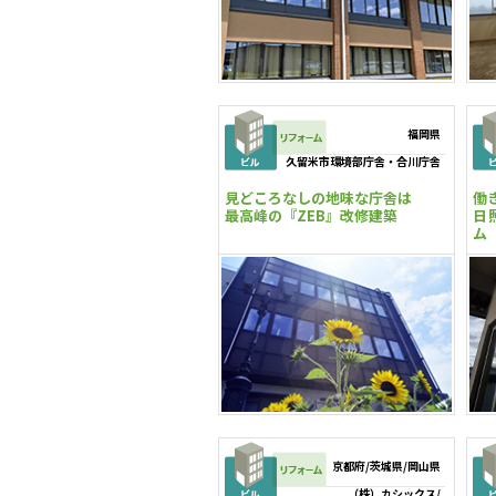
福岡県
久留米市環境部庁舎・合川庁舎
見どころなしの地味な庁舎は
働
最高峰の『ZEB』改修建築
日
ム
京都府/茨城県/岡山県
（株）カシックス/