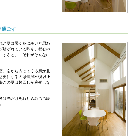
り過ごす
れど夏は暑く冬は寒いと思わ
が騒がれている昨今、都心の
。すると、「それがそんなに
窓。南から入ってくる風が北
必要になるのは気温30度以上
際この夏は数回しか稼働しな
冬は光だけを取り込みつつ暖
」