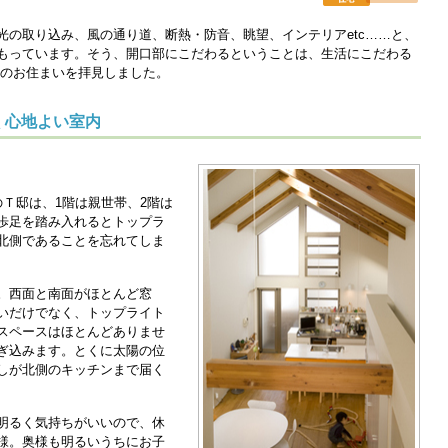
光の取り込み、風の通り道、断熱・防音、眺望、インテリアetc……と、
もっています。そう、開口部にこだわるということは、生活にこだわる
族のお住まいを拝見しました。
く心地よい室内
Ｔ邸は、1階は親世帯、2階は
歩足を踏み入れるとトップラ
北側であることを忘れてしま
。西面と南面がほとんど窓
いだけでなく、トップライト
スペースはほとんどありませ
ぎ込みます。とくに太陽の位
しが北側のキッチンまで届く
明るく気持ちがいいので、休
様。奥様も明るいうちにお子