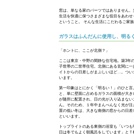
窓は、単なる家のパーツではありません。
生活を快適に保つさまざまな役目をあわせ
ということ。 そんな生活にこだわるご家
ガラスはふんだんに使用し、明る
「ホントに、ここが北側？」
ここは東京・中野の閑静な住宅地。築3年の
子世帯の二世帯住宅。北側にある玄関に一
イトからの日差しがまぶしいほど…。つい
います。
第一印象はとにかく「明るい！」のひと言
と、単に壁面に占めるガラスの面積が大き
が随所に配置され、日の光が入り込まない
ん。そのため、１年中まんべんなく光が注
置の低い冬は、大きな南側の窓からの日差
といいます。
トップライトのある東側の浴室も「いつも
日は冬でもよく朝風呂をしています」とＴ