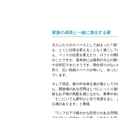
家族の成長と一緒に進化する家
大人ふたりのスペースとして始まったＴ邸
も、とくに仕様を変えることなく過ごして
ん、ベッドの位置を変えたり、ロフトの階
のことですが、基本的には最初の大人の家
十分対応できたそうです。間仕切りのない
作り、広い収納スペースが幸いし、ゆった
ています。
そして現在、家の中全体を遊び場としての
ん。開放感のある空間はじつにじっくり遊
様もお子様の気配を感じながら、家事や自
「どこにいても家中ひと目で見渡せるし、
心感があります」と奥様。
「ワンフロアで緩やかな区切りのある空間
ブルでいいですね」とＴ様。これからお子