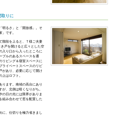
間取りに
「明るさ」と「開放感」。そ
家」です。
て階段を上ると、Ｔ様ご夫妻
引き戸を開けると広々とした空
の入り口から入ったところに
ーブルのあるスペースを通
のリビング＆寝室スペースに
プライベートスペースのリビ
戸があり、必要に応じて開け
の上はロフト。
あります。南傾の高台にあり
すが、北側は暗くなりがち。
夕の日の光には限界がありま
を組み合わせて窓を配置した
めに、仕切りを極力省きまし