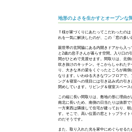
地形のよさを生かすとオープンな
Ｔ様が家づくりにあたってこだわったのは
れを一気に解決したのが、この「窓の多い
親世帯の玄関脇にある内開きドアから入っ
と2歳の息子さんが暮らす空間。入り口の
間がひとめで見渡せます。間取りは、北側
吹き抜けのキッチン。そこからしゃれたテ
り、大きな木の梁をくぐったところが南側
なります。いわゆる大きなワンフロアで、
ング＆寝室への境目には引き込み式の引き
閉めしています。リビング＆寝室スペース
この縦に長い間取りは、敷地の形に理由が
南北に長いため、南側の日当たりは抜群で
一方東西は隣接して住宅が建っており、朝
す。そこで、高い位置の窓とトップライト
のだそうです。
また、取り入れた光を家中にめぐらせるた