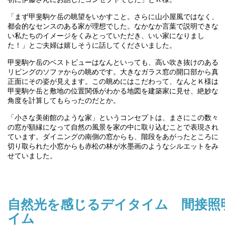
「まず甲斐駒ケ岳の眺望をいかすこと。さらに山小屋風ではなく、
都会的なセンスのある家が理想でした。なかなか言葉で説明できな
い私たちのイメージをくみとっていただき、いい家になりまし
た！」とご夫婦は嬉しそうに話してくださいました。
甲斐駒ケ岳のベストビューはなんといっても、高い吹き抜けのある
リビングのソファからの眺めです。大きなガラス窓の開口部から真
正面にその姿が見えます。この眺めにはこだわって、なんとＫ様は
甲斐駒ケ岳と敷地の位置関係がわかる地図を建築家に見せ、絶妙な
角度を計算してもらったのだとか。
「小さな美術館のような家」というコンセプトは、まさにこの数々
の窓が額縁になって自然の風景を家の中に取り込むことで表現され
ています。ダイニングの南側の窓からも、階段をあがったところに
切り取られた小窓からも赤松の林が水墨画のようなシルエットをみ
せていました。
自然光を感じるデイタイム 間接照
イム