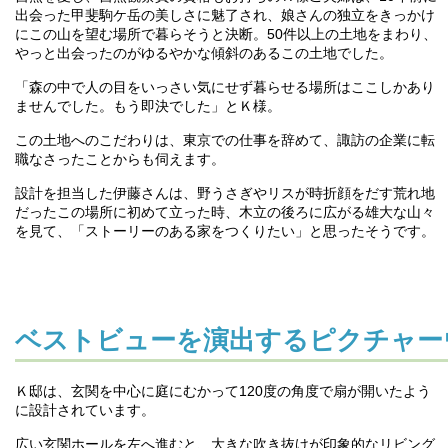
出会った甲斐駒ケ岳の美しさに魅了され、娘さんの独立をきっかけ
にこの山を望む場所で暮らそうと決断。50件以上の土地をまわり、
やっと出会ったのがゆるやかな傾斜のあるこの土地でした。
「森の中で人の目をいっさい気にせず暮らせる場所はここしかあり
ませんでした。もう即決でした」とＫ様。
この土地へのこだわりは、東京での仕事を辞めて、諏訪の企業に転
職なさったことからも伺えます。
設計を担当した伊藤さんは、野うさぎやリスが時折顔をだす荒れ地
だったこの場所に初めて立った時、木立の後ろに広がる雄大な山々
を見て、「ストーリーのある家をつくりたい」と思ったそうです。
ベストビューを演出するピクチャー
Ｋ邸は、玄関を中心に庭にむかって120度の角度で扇が開いたよう
に設計されています。
広い玄関ホールを左へ進むと、大きな吹き抜けが印象的なリビング