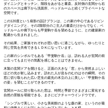
ダイニングとキッチン、階段をあがると書斎。反対側の玄関から右
のスペースは廊下から洗面所、ベッドルームと続くプライベートな
空間です。
この120度という扇形の設計プランは、この家の中心であるリビン
グダイニングと、その2階部分のご主人の書斎だけからでなく、ベ
ッドルームや廊下からも甲斐駒ケ岳を望めるように、との建築家の
配慮から生まれました。
その結果、ご家族それぞれが思い思いに過ごしながら、ゆったりと
同じ空気を共有できるＬＤＫになっています。
この家のシンボルでもある「甲斐駒ケ岳」は、訪れる人が玄関の前
に立ってもまだその気配を感じることはできません。
木製の玄関ドアを開けると、正面の大きな「窓」から突然まぶしい
ほどの光が射し込みます。訪れた人が息をのむのはその瞬間。その
窓に切り取られた広い芝生の庭先の木立の上に美しい「甲斐駒ケ岳
の姿」を望むことができるのです。
玄関ホールに切り取られた窓は、時間と季節でさまざまに変化する
自然の景観を堪能できる、まさにピクチャーウインドウです。
「シンプルで美しい、小さな美術館のような森の家、というのが最
初に伊藤さんにお話したコンセプトでした」とＫ様。