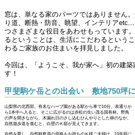
窓は、単なる家のパーツではありません。
り道、断熱・防音、眺望、インテリアetc…
つさまざまな役目をあわせもっています。
るということは、生活にこだわるというこ
わるご家族のお住まいを拝見しました。
今回は、「ようこそ、我が家へ」初の建築
す！
甲斐駒ケ岳との出会い 敷地750坪
山梨県の北西部、有名なハーブ園がある駅から車で10分、表通りか
ら1本中へ入ると、そこに広がるのは赤松の生い茂る国有林。野鳥
の声を聞きながら、木漏れ日のさし込むひんやりとした林のなか、
自然遊歩道を進むと、白壁のＫ邸が見えてきます。
自然を愛し、自然観察員の資格もお持ちのＫ様ご夫婦は、10年前に