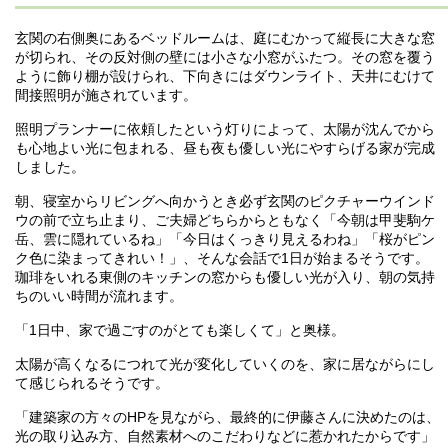
玄関の右側奥にあるベッドルームは、庭にむかって縦長に大きな窓
が切られ、その反対側の壁には小さな小窓がふたつ。その窓を覆う
ように飾り棚が設けられ、下向きにはダウンライト、天井にむけて
間接照明が施されています。
照明プランナーに依頼したという灯りによって、太陽が沈んでから
も心地よい光に包まれる、昼も夜も優しい光にやすらげる家が完成
しました。
朝、寝室からリビングへ向かうとき必ず玄関のピクチャーウインド
ウの前で立ち止まり、ご夫婦どちらからともなく「今朝は甲斐駒ケ
岳、雲に隠れているね」「今日はくっきり見えるわね」「桜がピン
ク色に染まってきれい！」、そんな会話で1日が始まるそうです。
珈琲をいれる東側のキッチンの窓からも優しい光が入り、朝の気持
ちのいい時間が流れます。
「1日中、家で過ごすのがとても楽しくて」と奥様。
太陽が高くなるにつれて光が変化していくのを、家に居ながらにし
て感じられるそうです。
「建築家の方々のHPを見ながら、最終的に伊藤さんに決めたのは、
光の取り込み方、自然素材へのこだわりなどに惹かれたからです」