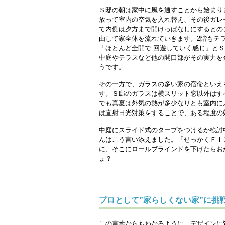
Ｓ邸の朝は家中に風を通すことから始まり
放って室内の空気を入れ替え、その後ガレ
て内側は夕方まで開けっぱなしにするとの
由して家全体を流れていきます。2階もテ
「ほとんど全開で 回遊していく感じ」と
中庭やテラスなど他の開口部がその実力を
うです。
その一方で、ガラスの多い家の宿命といえ
す。Ｓ邸のガラスは横スリット窓以外はす
でも真夏は外気の熱が多少なりとも室内に
は直射日光対策をすることで、ある程度の
中庭にスライド式のタープをつけるか検討
んはこう言い添えました。「せっかくＦＩ
に、そこにロールブラインドを下げたらお
ょ？
プロとして”家らしくない家”に挑
この言葉からもわかるように、デザインに