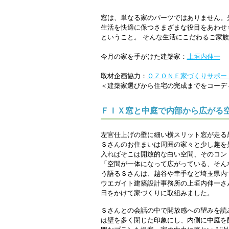
窓は、単なる家のパーツではありません。
生活を快適に保つさまざまな役目をあわせ
ということ。 そんな生活にこだわるご家
今月の家を手がけた建築家：
上垣内伸一
取材企画協力：
ＯＺＯＮＥ家づくりサポー
＜建築家選びから住宅の完成までをコーデ
ＦＩＸ窓と中庭で内部から広がる
左官仕上げの壁に細い横スリット窓が走る
Ｓさんのお住まいは周囲の家々と少し趣を
入ればそこは開放的な白い空間、そのコン
「空間が一体になって広がっている、そん
う語るＳさんは、越谷や幸手など埼玉県内
ウエガイト建築設計事務所の上垣内伸一さ
日をかけて家づくりに取組みました。
Ｓさんとの会話の中で開放感への望みを読
は壁を多く閉じた印象にし、内側に中庭を