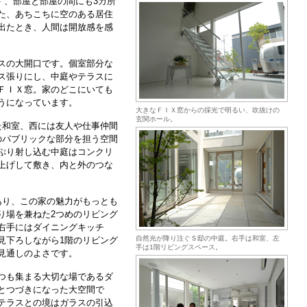
"、部屋と部屋の間にも3カ所
た、あちこちに空のある居住
出たとき、人間は開放感を感
スの大開口です。個室部分な
ス張りにし、中庭やテラスに
ＦＩＸ窓。家のどこにいても
うになっています。
大きなＦＩＸ窓からの採光で明るい、吹抜けの
玄関ホール。
た和室、西には友人や仕事仲間
のパブリックな部分を担う空間
ぷり射し込む中庭はコンクリ
上げして敷き、内と外のつな
あり、この家の魅力がもっとも
り場を兼ねた2つめのリビング
右手にはダイニングキッチ
自然光が降り注ぐＳ邸の中庭。右手は和室、左
見下ろしながら1階のリビング
手は1階リビングスペース。
見通しのよさです。
つも集まる大切な場であるダ
とつづきになった大空間で
テラスとの境はガラスの引込