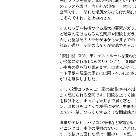
囲むプランを提案。家の中央に庭という"外
のテラスを設け、内と外が混在・一体化し
空間です。「閉じた場所からひらけた場に
じるんですね」と上垣内さん。
そんなＳ邸を特徴づける最大の要素がガラ
ど通常の窓はもちろん玄関扉や階段もガラ
面した壁はその大部分が床から天井までの
視線が通り、空間の広がりが実感できるよ
1階は北に玄関、東にゲストルームを兼ね
が頻繁に訪れる1つめのリビングと、Ｓ邸
が中央の庭を取り囲みます。自然光がたっ
ート平板を居室の床とほぼ同レベルにかさ
がりを確保しました。
そして2階はＳさんご一家の生活の中心で
よく感じられる空間です。階段を上って踊
を抜けると、正面には天井まで届く窓と、
ン、吹抜けをはさんで左手に寝室、中庭を
までが一望。びっくりするような開放感と
食事やテレビ、パソコン操作など家族がい
イニングは、南側の屋根のないテラスとひ
す。吹抜けに面した壁は一面のＦＩＸ窓、