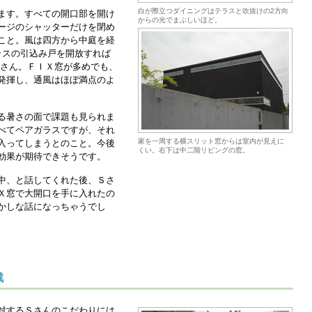
白が際立つダイニングはテラスと吹抜けの2方向
ます。すべての開口部を開け
からの光でまぶしいほど。
ージのシャッターだけを閉め
こと。風は四方から中庭を経
ラスの引込み戸を開放すれば
Ｓさん。ＦＩＸ窓が多めでも、
発揮し、通風はほぼ満点のよ
る暑さの面で課題も見られま
べてペアガラスですが、それ
家を一周する横スリット窓からは室内が見えに
入ってしまうとのこと。今後
くい。右下は中二階リビングの窓。
効果が期待できそうです。
中、と話してくれた後、Ｓさ
Ｘ窓で大開口を手に入れたの
かしな話になっちゃうでし
戦
対するＳさんのこだわりには