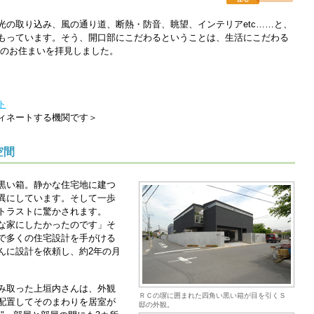
光の取り込み、風の通り道、断熱・防音、眺望、インテリアetc……と、
もっています。そう、開口部にこだわるということは、生活にこだわる
族のお住まいを拝見しました。
ト
ィネートする機関です＞
空間
黒い箱。静かな住宅地に建つ
異にしています。そして一歩
トラストに驚かされます。
な家にしたかったのです」そ
で多くの住宅設計を手がける
んに設計を依頼し、約2年の月
み取った上垣内さんは、外観
ＲＣの塀に囲まれた四角い黒い箱が目を引くＳ
配置してそのまわりを居室が
邸の外観。