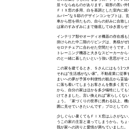
並々ならぬものがあります。箱形の黒い外
ＦＩＸ窓の多用、白を基調とした室内に鏡
ルバー"なＳ邸のデザインコンセプトは、
車から想を得たもの。自らの好みに合致し
は家のすみずみにまで徹底してゆき渡らせ
インテリア類やオーディオ機器の存在感も
掛けられた中二階のリビングは、奥様がぜ
セロナチェアに合わせた空間だそうです。
トレーニング機器と大きなスピーカーから
のと一緒に暮したいという強い意思がそこ
この家を建てるとき、Ｓさんにはもう1つ
それは"生活感がない家"。不動産業に従事
まいへの夢が予算や利便性の観点から妥協
に落ち着いてしまうお客さんを数多く見て
から、自分の家はほかを多少犠牲にしても
けてきました。言い換えれば"家らしくない
ょう。「家づくりの世界に携わる以上、機
囲に見せていきたいんです」プロとしての
少しぐらい暑くてもＦＩＸ窓はふさがない
うこの家の主旨と違ってしまうから。ちょ
我が家への誇りと愛情が満ちていました。