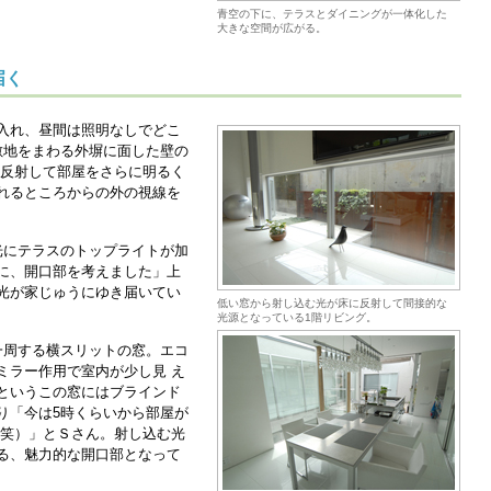
青空の下に、テラスとダイニングが一体化した
大きな空間が広がる。
届く
入れ、昼間は照明なしでどこ
敷地をまわる外塀に面した壁の
に反射して部屋をさらに明るく
れるところからの外の視線を
光にテラスのトップライトが加
に、開口部を考えました」上
光が家じゅうにゆき届いてい
低い窓から射し込む光が床に反射して間接的な
光源となっている1階リビング。
一周する横スリットの窓。エコ
ミラー作用で室内が少し見 え
というこの窓にはブラインド
り「今は5時くらいから部屋が
（笑）」とＳさん。射し込む光
る、魅力的な開口部となって