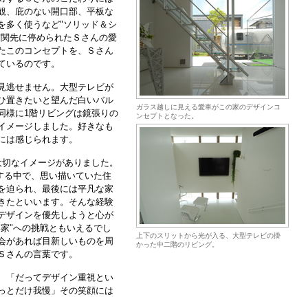
観、庇のない開口部、平板な
を多く使うなど"ソリッド＆シ
玄関先に停められたＳさんの愛
たこのコンセプトを、Ｓさん
ているのです。
見逃せません。大型テレビが
ひ置きたいと望んだ白いバル
ガラス越しに見える愛車がこの家のデザインコ
同様に1階リビングは鏡張りの
ンセプトとなった。
イメージしました。好きなも
には感じられます。
大切なイメージがありました。
する中で、思い描いていた住
を迫られ、最後には平凡な家
きたといいます。そんな経験
デザインを優先しようと心が
家"への挑戦ともいえるでし
上下のスリットから光が入る、大型テレビの掛
会があれば目新しいものを周
かった中二階のリビング。
Ｓさんの言葉です。
、「だってデザイン重視とい
っとだけ我慢」その笑顔には