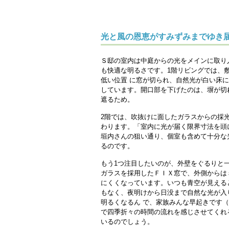
光と風の恩恵がすみずみまでゆき
Ｓ邸の室内は中庭からの光をメインに取り
も快適な明るさです。1階リビングでは、
低い位置 に窓が切られ、自然光が白い床
しています。開口部を下げたのは、塀が切
遮るため。
2階では、吹抜けに面したガラスからの採
わります。「室内に光が届く限界寸法を頭
垣内さんの狙い通り、個室も含めて十分な
るのです。
もう1つ注目したいのが、外壁をぐるりと
ガラスを採用したＦＩＸ窓で、外側からは
にくくなっています。いつも青空が見える
もなく、夜明けから日没まで自然な光が入
明るくなるん で、家族みんな早起きです
で四季折々の時間の流れを感じさせてくれ
いるのでしょう。