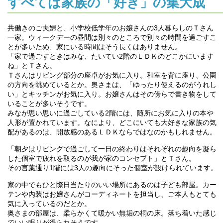
すべては家族の「好き」の集大成
共働きのご夫婦と、小学校低学年のお嬢さんの3人暮らしのＴさん
一家。ウィークデーの昼間は別々のところで別々の時間を過ごすこ
とが多いため、家にいる時間はそう長くはありません。
「家で過ごすときはみな、たいてい2階のＬＤＫのどこかにいます
ね」とＴさん。
Ｔさんはリビング部分の座卓がお気に入り。和室を背に座り、公園
の方向を眺めているとか。奥さまは、「ゆったり使えるのがうれし
い」とキッチンがお気に入り。お嬢さんはその傍らで書き物をして
いることが多いそうです。
みなが思い思いに過ごしている2階には、随所にお気に入りの本や
人形が置かれています。なにより、どこにいても大好きな家族の気
配があるのは、開放感のあるＬＤＫならではなのかもしれません。
「朝夕はリビングで過ごして一日の終わりはそれぞれの趣向を凝ら
した個室で疲れを取るのが我が家のコンセプト」とＴさん。
その言葉通り1階には3人の趣向にそった個室が設けられています。
家の中でもひと際日当たりのいい場所にあるのは子ども部屋。カー
テンや内装はお嬢さんがコーディネートを担当し、ご本人もとても
気に入っているのだとか。
奥さまの部屋は、柔らかくて暖かい無垢の桐の床。落ち着いた感じ
でいい眠りが得られそうです。