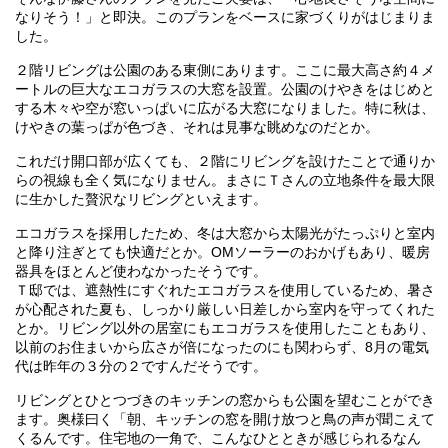
なりそう！」と即決。このプランをベースに家づくりがはじまりま
した。
２階リビングは公園のある東側にあります。ここに最大高さ約４メ
ートルの巨大なエコガラスの大窓を設置。公園のけやきをはじめと
する木々や空が窓いっぱいに広がる大窓になりました。特に秋は、
けやきの葉っぱが色づき、それは見事な眺めなのだとか。
これだけ開口部が広くても、２階にリビングを設けたことで通りか
らの視線も全く気になりません。まさにＴさんの立地条件を最大限
に生かした贅沢なリビングといえます。
エコガラスを採用したため、冬は大窓から太陽光がたっぷりと室内
と降り注ぎとても快適だとか。OMソーラーのおかげもあり、暖房
器具をほとんど使わなかったそうです。
Ｔ邸では、遮熱性にすぐれたエコガラスを使用しているため、暑さ
が心配された夏も、しっかり厳しい日差しから室内を守ってくれた
とか。リビング以外の居室にもエコガラスを使用したこともあり、
以前のお住まいから広さが倍になったのにも関わらず、8月の電気
代は昨年の３分の２ですんだそうです。
リビングとひとつづきのキッチンの窓からも公園を望むことができ
ます。奥様曰く「朝、キッチンの窓を開け放つと鳥の声が聞こえて
くるんです。住宅地の一角で、こんなひとときが感じられるなん