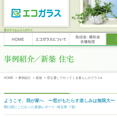
窓ガラスならエコガラス
HOME
>
事例紹介
>
新築
>
窓を通してやってくる暮らしのプラスα
ようこそ、我が家へ 〜窓がもたらす楽しみは無限大〜
開口部にこだわった新築レポート -埼玉県 Ｔ邸-