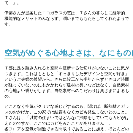
て…」。
伊藤さんが提案したエコガラスの窓は、Ｔさんの暮らしに経済的、
機能的なメリットのみならず、潤いまでももたらしてくれたようで
す。
空気がめぐる心地よさは、なにもの
Ｔ邸に足を踏み入れると空間を遮断する仕切りが少ないことに気が
つきます。これはもともと「すっきりしたデザインと空間が好き」
というご夫婦の希望から。さらに竣工から半年たらずとさほど時間
が経っていないのにもかかわらず建材の臭いなどはなく、自然素材
の心地よい香りがします。自然素材へのこだわりは奥さまによるも
の。
どことなく空気がクリアな感じがするのも、聞けば、断熱材とガラ
スのおかげか、この家では結露もなくカビも発生しないとのこと。
Ｔさんは、「以前の住まいではどんなに掃除をしていてもカビがは
えたのですが、ここではカビをみたことがありません」。
各フロアを空気が回遊できる間取りであることに加え、ほとんどの