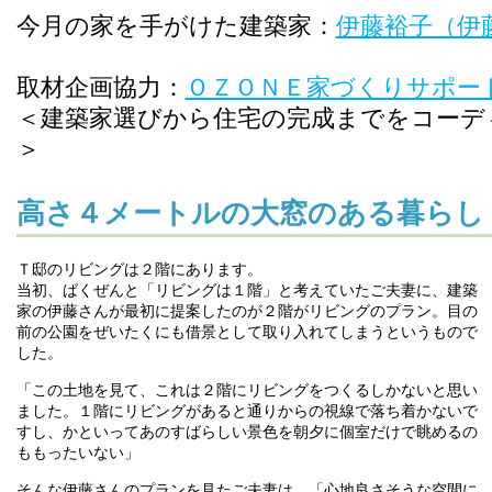
今月の家を手がけた建築家：
伊藤裕子（伊
取材企画協力：
ＯＺＯＮＥ家づくりサポー
＜建築家選びから住宅の完成までをコーデ
＞
高さ４メートルの大窓のある暮らし
Ｔ邸のリビングは２階にあります。
当初、ばくぜんと「リビングは１階」と考えていたご夫妻に、建築
家の伊藤さんが最初に提案したのが２階がリビングのプラン。目の
前の公園をぜいたくにも借景として取り入れてしまうというもので
した。
「この土地を見て、これは２階にリビングをつくるしかないと思い
ました。１階にリビングがあると通りからの視線で落ち着かないで
すし、かといってあのすばらしい景色を朝夕に個室だけで眺めるの
ももったいない」
そんな伊藤さんのプランを見たご夫妻は、「心地良さそうな空間に