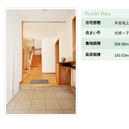
住宅形態
木造地上
住まい手
夫婦＋子
敷地面積
204.00m
延床面積
143.63m