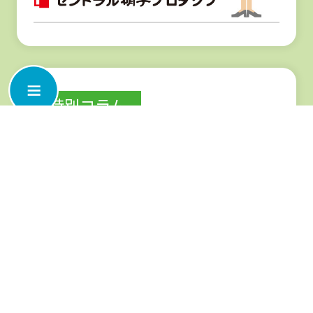
窓の結露の原因
窓の結露の原因に興味のある方へ。結露は外気で冷たくなった窓ガラス
やサッシにお部屋の暖かい空気（に含まれる水蒸気）が触れて液体にな
ることによって発生します。しかし、エコガラスは冷たい外気を伝えに
くいので、結露防止に高い効果が期待できます。当サイトでは、エコガ
ラスを使用した結露対策の事例を紹介しております。住宅やマンション
の窓の結露対策、防止、予防、交換、修理をお考えの方、寝室や会社、
アパートの窓などの温度差によるひどい結露でお悩みの方も是非参考に