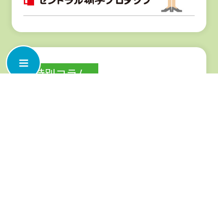
窓 結露防止対策
窓の結露防止対策をお考えの方へ。結露は外気で冷たくなった窓ガラス
やサッシにお部屋の暖かい空気（に含まれる水蒸気）が触れて液体にな
ることによって発生します。しかし、エコガラスは冷たい外気を伝えに
くいので、結露防止に高い効果が期待できます。当サイトでは、エコガ
ラスを使用した結露対策の事例を紹介しております。住宅やマンション
の窓の結露対策、防止、予防、交換、修理をお考えの方、寝室や会社、
アパートの窓などの温度差によるひどい結露でお悩みの方も是非参考に