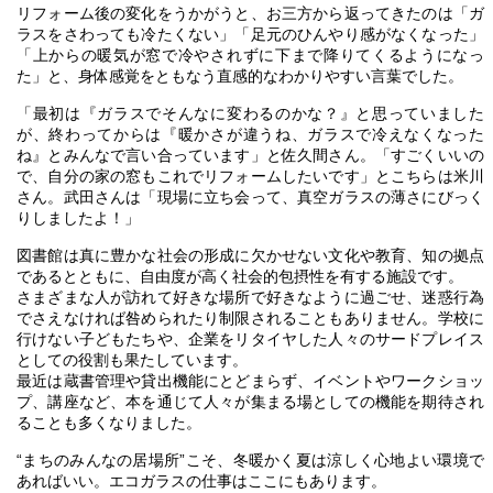
リフォーム後の変化をうかがうと、お三方から返ってきたのは「ガ
ラスをさわっても冷たくない」「足元のひんやり感がなくなった」
「上からの暖気が窓で冷やされずに下まで降りてくるようになっ
た」と、身体感覚をともなう直感的なわかりやすい言葉でした。
「最初は『ガラスでそんなに変わるのかな？』と思っていました
が、終わってからは『暖かさが違うね、ガラスで冷えなくなった
ね』とみんなで言い合っています」と佐久間さん。「すごくいいの
で、自分の家の窓もこれでリフォームしたいです」とこちらは米川
さん。武田さんは「現場に立ち会って、真空ガラスの薄さにびっく
りしましたよ！」
図書館は真に豊かな社会の形成に欠かせない文化や教育、知の拠点
であるとともに、自由度が高く社会的包摂性を有する施設です。
さまざまな人が訪れて好きな場所で好きなように過ごせ、迷惑行為
でさえなければ咎められたり制限されることもありません。学校に
行けない子どもたちや、企業をリタイヤした人々のサードプレイス
としての役割も果たしています。
最近は蔵書管理や貸出機能にとどまらず、イベントやワークショッ
プ、講座など、本を通じて人々が集まる場としての機能を期待され
ることも多くなりました。
“まちのみんなの居場所”こそ、冬暖かく夏は涼しく心地よい環境で
あればいい。エコガラスの仕事はここにもあります。