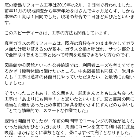
窓の断熱リフォーム工事は2019年の2月、２日間で行われました。
前年11月の現地調査から年末年始をはさんで４ヶ月足らず、しかも
本来の工期は１日間でした。現場の都合で半日ほど延びたといいま
す。
このスピーディーさは、工事の方法も関係しています。
真空ガラスの窓リフォームは、既存の窓枠をそのまま生かしてガラ
ス面だけ取り替えるのが基本。ガラス交換と呼ばれ、サッシ部分ま
で全部取り替える工事と比べて時間を短縮できるやり方なのです。
図書館や公民館といった公共施設では、利用者ニーズを考えてでき
るかぎり臨時休館は避けたいところ。中央図書館も同様で、米川さ
んも「工事は通常の休館日にやっていただきたい、と最初にお願い
しました」
そういったこともあり、佐久間さん・武田さんとともに立ち会った
工事は「あまりにも簡単！」と驚いたといいます。窓と書架の間に
適当な距離があったため事前に家具を動かさずにすんだのも幸いし
「とても効率的で、スマートな作業でした」
翌日は開館日でしたが、午前の時間帯でコーキングの乾燥が足りな
かった箇所がひとつだけあり、周囲にコーンを立てて利用者に注意
喚起。ほかはとくに事故もなく、昼にはすべて完了となりました。