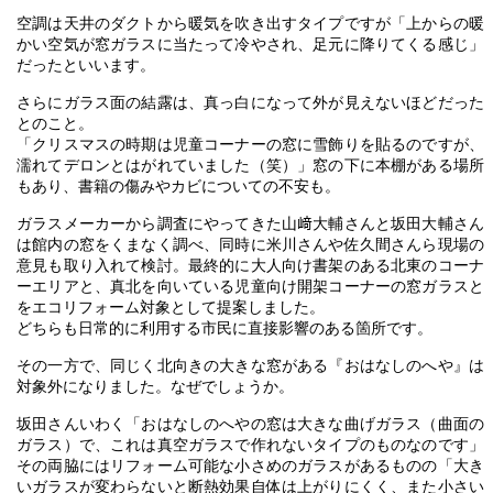
空調は天井のダクトから暖気を吹き出すタイプですが「上からの暖
かい空気が窓ガラスに当たって冷やされ、足元に降りてくる感じ」
だったといいます。
さらにガラス面の結露は、真っ白になって外が見えないほどだった
とのこと。
「クリスマスの時期は児童コーナーの窓に雪飾りを貼るのですが、
濡れてデロンとはがれていました（笑）」窓の下に本棚がある場所
もあり、書籍の傷みやカビについての不安も。
ガラスメーカーから調査にやってきた山﨑大輔さんと坂田大輔さん
は館内の窓をくまなく調べ、同時に米川さんや佐久間さんら現場の
意見も取り入れて検討。最終的に大人向け書架のある北東のコーナ
ーエリアと、真北を向いている児童向け開架コーナーの窓ガラスと
をエコリフォーム対象として提案しました。
どちらも日常的に利用する市民に直接影響のある箇所です。
その一方で、同じく北向きの大きな窓がある『おはなしのへや』は
対象外になりました。なぜでしょうか。
坂田さんいわく「おはなしのへやの窓は大きな曲げガラス（曲面の
ガラス）で、これは真空ガラスで作れないタイプのものなのです」
その両脇にはリフォーム可能な小さめのガラスがあるものの「大き
いガラスが変わらないと断熱効果自体は上がりにくく、また小さい