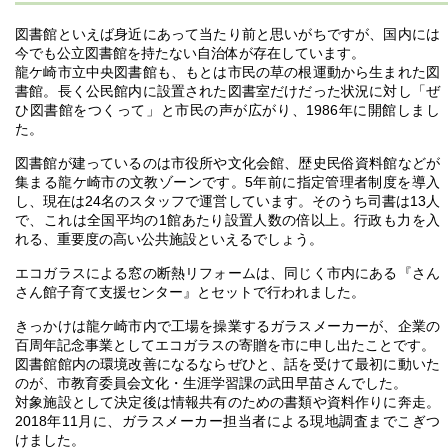
図書館といえば身近にあって当たり前と思いがちですが、国内には
今でも公立図書館を持たない自治体が存在しています。
龍ケ崎市立中央図書館も、もとは市民の草の根運動から生まれた図
書館。長く公民館内に設置された図書室だけだった状況に対し「ぜ
ひ図書館をつくって」と市民の声が広がり、1986年に開館しまし
た。
図書館が建っているのは市役所や文化会館、歴史民俗資料館などが
集まる龍ケ崎市の文教ゾーンです。5年前に指定管理者制度を導入
し、現在は24名のスタッフで運営しています。そのうち司書は13人
で、これは全国平均の1館あたり設置人数の倍以上。行政も力を入
れる、重要度の高い公共施設といえるでしょう。
エコガラスによる窓の断熱リフォームは、同じく市内にある『さん
さん館子育て支援センター』とセットで行われました。
きっかけは龍ケ崎市内で工場を操業するガラスメーカーが、企業の
百周年記念事業としてエコガラスの寄贈を市に申し出たことです。
図書館館内の環境改善になるならぜひと、話を受けて最初に動いた
のが、市教育委員会文化・生涯学習課の武田早苗さんでした。
対象施設として決定後は情報共有のための書類や資料作りに奔走。
2018年11月に、ガラスメーカー担当者による現地調査までこぎつ
けました。