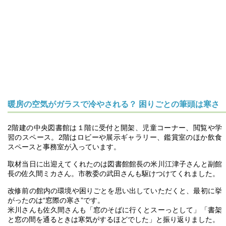
暖房の空気がガラスで冷やされる？ 困りごとの筆頭は寒さ
2階建の中央図書館は１階に受付と開架、児童コーナー、閲覧や学
習のスペース。2階はロビーや展示ギャラリー、鑑賞室のほか飲食
スペースと事務室が入っています。
取材当日に出迎えてくれたのは図書館館長の米川江津子さんと副館
長の佐久間ミカさん。市教委の武田さんも駆けつけてくれました。
改修前の館内の環境や困りごとを思い出していただくと、最初に挙
がったのは“窓際の寒さ”です。
米川さんも佐久間さんも「窓のそばに行くとスーっとして」「書架
と窓の間を通るときは寒気がするほどでした」と振り返りました。