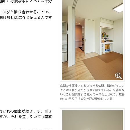
空間”が必要な家にとっては十分
ニングと隣り合わせることで、
開け放せば広々と使えるんです
玄関から直接アクセスできる仏間。隣のダイニン
グとは３枚引きの引き戸で隔てている。来客がな
いときは建具を引き込んで一体化しLDKに。敷居
のない吊り下げ式引き戸が奏功している
れぞれの個室が続きます。引き
すが、それを差し引いても開放