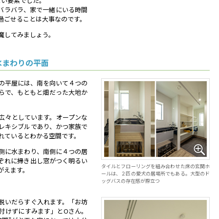
ない要素でした。
バラバラ、家で一緒にいる時間
過ごせることは大事なのです。
魔してみましょう。
水まわりの平面
の平屋には、南を向いて４つの
らで、もともと畑だった大地か
広々としています。オープンな
レキシブルであり、かつ家族で
れているとわかる空間です。
側に水まわり、南側に４つの居
ぞれに掃き出し窓がつく明るい
タイルとフローリングを組み合わせた床の玄関ホ
がえます。
ールは、２匹の愛犬の居場所でもある。大型のド
ッグバスの存在感が際立つ
脱いだらすぐ入れます。「お坊
付けずにすみます」とOさん。