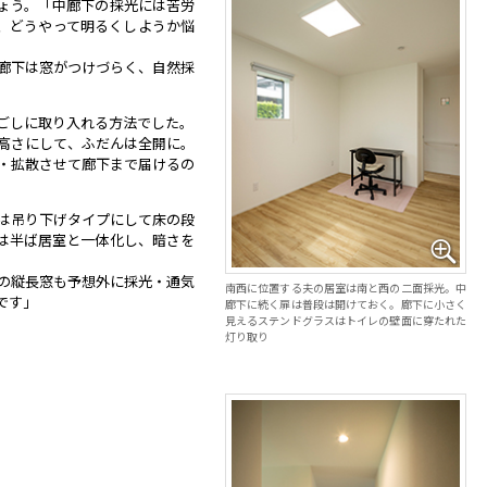
ょう。「中廊下の採光には苦労
、どうやって明るくしようか悩
廊下は窓がつけづらく、自然採
ごしに取り入れる方法でした。
高さにして、ふだんは全開に。
・拡散させて廊下まで届けるの
は吊り下げタイプにして床の段
は半ば居室と一体化し、暗さを
の縦長窓も予想外に採光・通気
南西に位置する夫の居室は南と西の二面採光。中
です」
廊下に続く扉は普段は開けておく。廊下に小さく
見えるステンドグラスはトイレの壁面に穿たれた
灯り取り