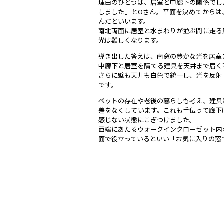
理由のひとつは、居室と中廊下の関係でし
しました」とOさん。平面を決めてからは
んだといいます。
南北両面に居室と水まわりが並ぶ間に走る
光は難しくなります。
導き出した答えは、南窓の豊かな光を居室
中廊下と居室を隔てる建具を天井まで届く
さらに壁も天井も白色で統一し、光を反射
です。
ペットの存在や老後の暮らしも考え、建具
差をなくしています。これも手伝って廊下
感じない状態にこぎつけました。
西端にあたるウォークインクローゼット内
面で役立っているといい「お気に入りの窓