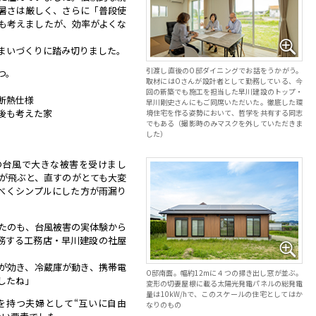
暑さは厳しく、さらに「普段使
も考えましたが、効率がよくな
まいづくりに踏み切りました。
引渡し直後のO邸ダイニングでお話をうかがう。
つ。
取材にはOさんが設計者として勤務している、今
回の新築でも施工を担当した早川建設のトップ・
断熱仕様
早川剛史さんにもご同席いただいた。徹底した環
後も考えた家
境住宅を作る姿勢において、哲学を共有する同志
でもある（撮影時のみマスクを外していただきま
した）
の台風で大きな被害を受けまし
が飛ぶと、直すのがとても大変
べくシンプルにした方が雨漏り
たのも、台風被害の実体験から
務する工務店・早川建設の社屋
が効き、冷蔵庫が動き、携帯電
O邸南面。幅約12mに４つの掃き出し窓が並ぶ。
したね」
変形の切妻屋根に載る太陽光発電パネルの総発電
量は10kW/hで、このスケールの住宅としてはか
を持つ夫婦として“互いに自由
なりのもの