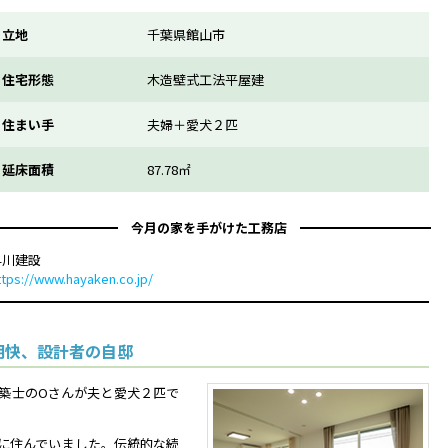
立地
千葉県館山市
住宅形態
木造壁式工法平屋建
住まい手
夫婦＋愛犬２匹
延床面積
87.78㎡
今月の家を手がけた工務店
早川建設
ttps://www.hayaken.co.jp/
明快、設計者の自邸
築士のOさんが夫と愛犬２匹で
宅に住んでいました。伝統的な続