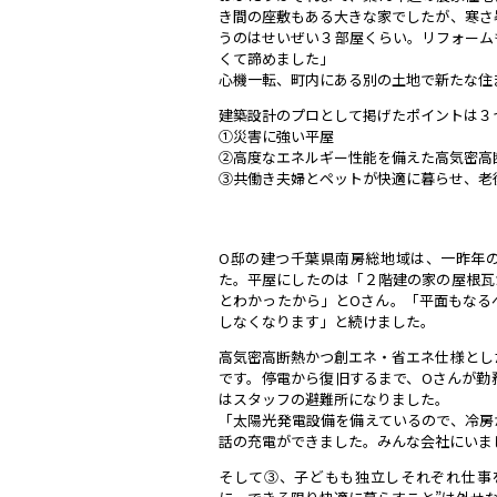
き間の座敷もある大きな家でしたが、寒さ
うのはせいぜい３部屋くらい。リフォーム
くて諦めました」
心機一転、町内にある別の土地で新たな住
建築設計のプロとして掲げたポイントは３
①災害に強い平屋
②高度なエネルギー性能を備えた高気密高
③共働き夫婦とペットが快適に暮らせ、老
O邸の建つ千葉県南房総地域は、一昨年
た。平屋にしたのは「２階建の家の屋根瓦
とわかったから」とOさん。「平面もなる
しなくなります」と続けました。
高気密高断熱かつ創エネ・省エネ仕様とし
です。停電から復旧するまで、Oさんが勤
はスタッフの避難所になりました。
「太陽光発電設備を備えているので、冷房
話の充電ができました。みんな会社にいま
そして③、子どもも独立しそれぞれ仕事