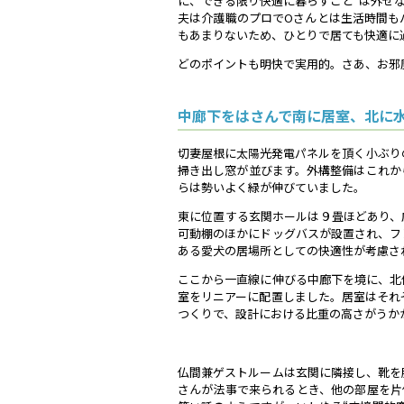
に、できる限り快適に暮らすこと”は外せ
夫は介護職のプロでOさんとは生活時間も
もあまりないため、ひとりで居ても快適に
どのポイントも明快で実用的。さあ、お邪
中廊下をはさんで南に居室、北に
切妻屋根に太陽光発電パネルを頂く小ぶり
掃き出し窓が並びます。外構整備はこれか
らは勢いよく緑が伸びていました。
東に位置する玄関ホールは９畳ほどあり、
可動棚のほかにドッグバスが設置され、フ
ある愛犬の居場所としての快適性が考慮さ
ここから一直線に伸びる中廊下を境に、北
室をリニアーに配置しました。居室はそれ
つくりで、設計における比重の高さがうか
仏間兼ゲストルームは玄関に隣接し、靴を
さんが法事で来られるとき、他の部屋を片