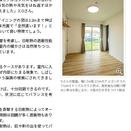
外気の熱や冷気をはね返すほか
えました」とOさん。
イニングの窓は2.2mまで伸ば
採光面で「全然違います！」と
おいて良い特徴でしょう。
響を考慮し、日射熱の遮蔽性能
。室内の暖かさは当然保ちつつ、
ています。
こるケースがあります。室内に入
ず内部にたまる現象で、しばし
いう論調の根拠にされてきまし
Oさんの居室。幅1.5m高さ2mのアルゴンガス入
りLow-Eトリプルガラス窓は、高性能な分開け閉
けば、十分回避できるのです。
めに重みを感じるが、大型の引き手をつけて解決
り、状況に応じてバランスを考
を直撃する日射熱によってオー
周囲は田圃が多く遮蔽物もあり
す。
射熱は、庇や軒の出を使ってパ