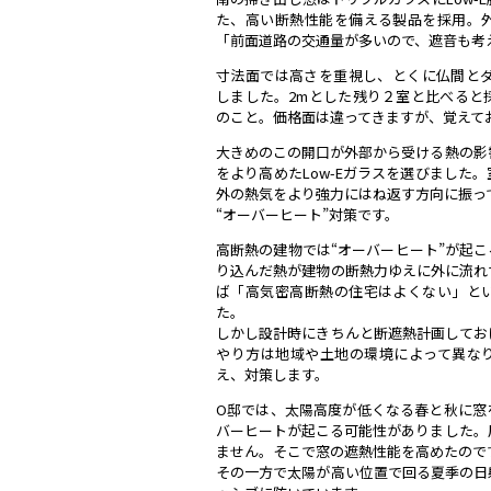
た、高い断熱性能を備える製品を採用。
「前面道路の交通量が多いので、遮音も考
寸法面では高さを重視し、とくに仏間とダ
しました。2mとした残り２室と比べると
のこと。価格面は違ってきますが、覚えて
大きめのこの開口が外部から受ける熱の影
をより高めたLow-Eガラスを選びました
外の熱気をより強力にはね返す方向に振っ
“オーバーヒート”対策です。
高断熱の建物では“オーバーヒート”が起
り込んだ熱が建物の断熱力ゆえに外に流れ
ば「高気密高断熱の住宅はよくない」と
た。
しかし設計時にきちんと断遮熱計画してお
やり方は地域や土地の環境によって異な
え、対策します。
O邸では、太陽高度が低くなる春と秋に窓
バーヒートが起こる可能性がありました。
ません。そこで窓の遮熱性能を高めたので
その一方で太陽が高い位置で回る夏季の日